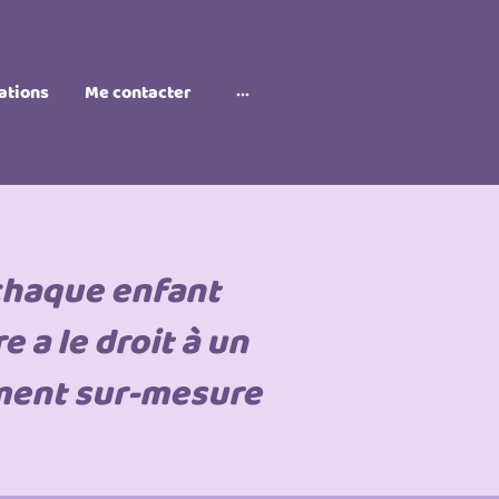
ations
Me contacter
chaque enfant
e a le droit à un
ent sur-mesure