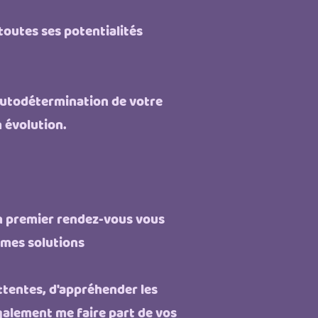
outes ses potentialités
l'autodétermination de votre
n évolution.
n premier rendez-vous vous
 mes solutions
ttentes, d'appréhender les
galement me faire part de vos