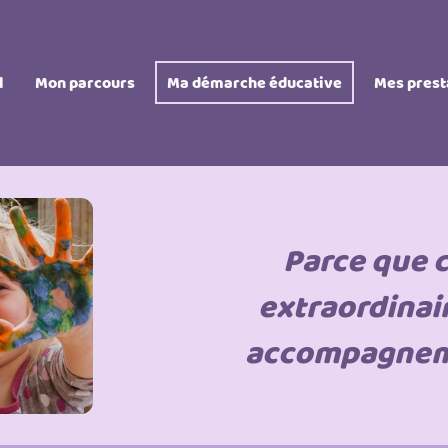
l
Mon parcours
Ma démarche éducative
Mes prest
Parce que 
extraordinair
accompagnem