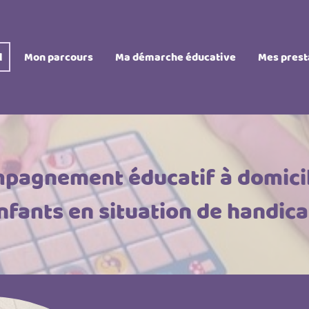
l
Mon parcours
Ma démarche éducative
Mes prest
mpagnement éducatif à domicil
nfants en situation de handic