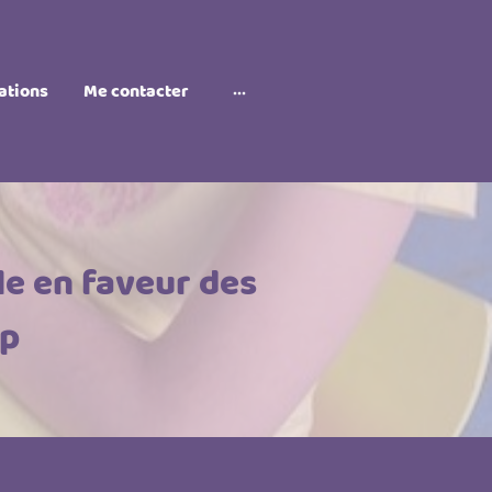
ations
Me contacter
e en faveur des
ap