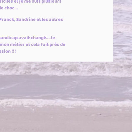
iciles et je me suis plusieurs
 le choc…
 Franck, Sandrine et les autres
 handicap avait changé… Je
 mon métier et cela fait près de
sion !!!