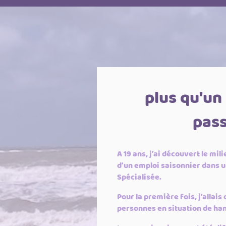
plus qu'un
pass
A 19 ans, j’ai découvert le mil
d’un emploi saisonnier dans u
Spécialisée.
Pour la première fois, j’alla
personnes en situation de ha